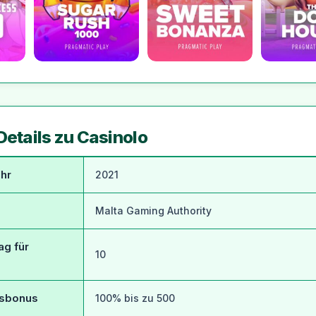
Details zu Casinolo
hr
2021
Malta Gaming Authority
ag für
10
sbonus
100% bis zu 500