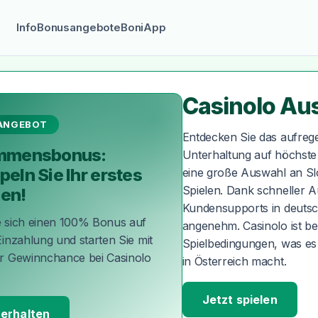
Info
Bonusangebote
Boni
App
Casinolo Aus
 ANGEBOT
Entdecken Sie das aufrege
mmensbonus:
Unterhaltung auf höchste S
eln Sie Ihr erstes
eine große Auswahl an Sl
Spielen. Dank schneller 
en!
Kundensupports in deutsch
e sich einen 100% Bonus auf
angenehm. Casinolo ist be
Einzahlung und starten Sie mit
Spielbedingungen, was es 
er Gewinnchance bei Casinolo
in Österreich macht.
Jetzt spielen
erhalten