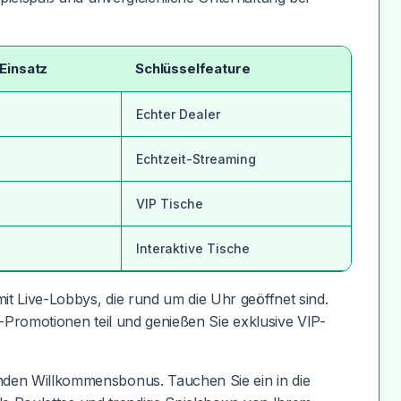
 Einsatz
Schlüsselfeature
Echter Dealer
Echtzeit-Streaming
VIP Tische
Interaktive Tische
t Live-Lobbys, die rund um die Uhr geöffnet sind.
l-Promotionen teil und genießen Sie exklusive VIP-
den Willkommensbonus. Tauchen Sie ein in die