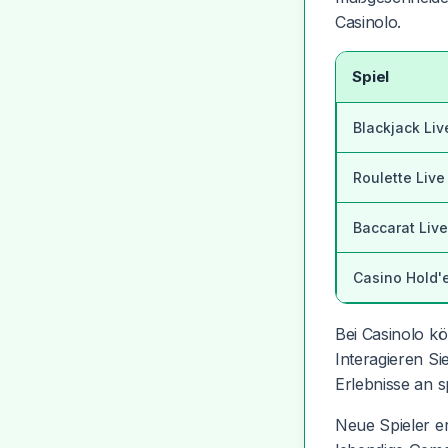
Casinolo.
Spiel
Blackjack Liv
Roulette Live
Baccarat Live
Casino Hold'
Bei Casinolo kö
Interagieren Si
Erlebnisse an s
Neue Spieler e