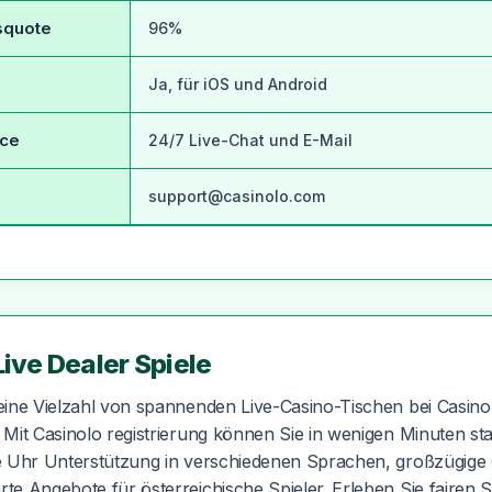
squote
96%
Ja, für iOS und Android
ice
24/7 Live-Chat und E-Mail
support@casinolo.com
Live Dealer Spiele
ine Vielzahl von spannenden Live-Casino-Tischen bei Casinolo
Mit Casinolo registrierung können Sie in wenigen Minuten st
e Uhr Unterstützung in verschiedenen Sprachen, großzügig
e Angebote für österreichische Spieler. Erleben Sie fairen 