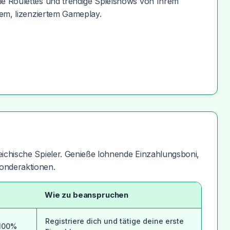
lle Roulettes und trendige Spielshows von Ihrem
irem, lizenziertem Gameplay.
reichische Spieler. Genieße lohnende Einzahlungsboni,
onderaktionen.
g
Wie zu beanspruchen
Registriere dich und tätige deine erste
 100%