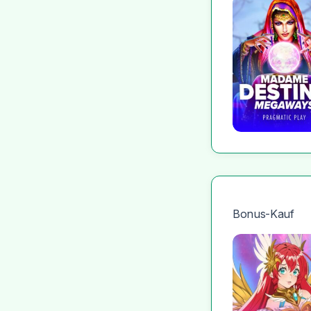
Bonus-Kauf