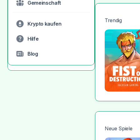
Gemeinschaft
Trendig
Krypto kaufen
Hilfe
Blog
Neue Spiele