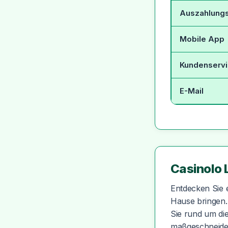
Auszahlung
Mobile App
Kundenserv
E-Mail
Casinolo 
Entdecken Sie e
Hause bringen. 
Sie rund um di
maßgeschneidert